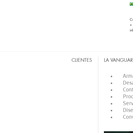
C
+
i
CLIENTES
LA VANGUAR
BARRAS MÓVILES
CO
Armado
Desarr
Contac
Produc
Servic
Diseño 
Convoc