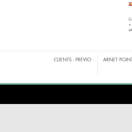
C
+
i
CLIENTS - PREVIO
ARNET POIN
BARRAS MÓVILES
CO