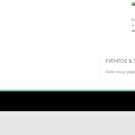
C
+
i
EVENTOS &
Visite
nossa pági