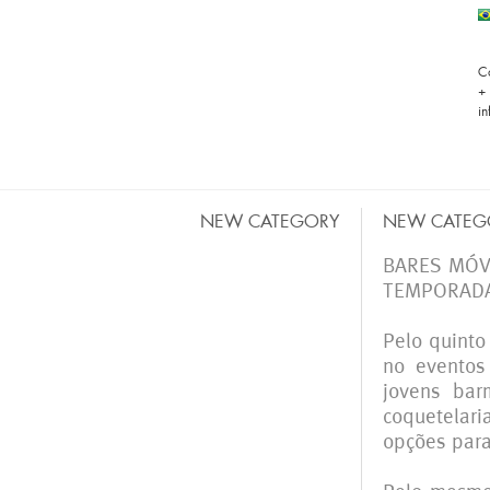
C
+
i
NEW CATEGORY
NEW CATEG
BARES MÓV
TEMPORADA
Pelo quinto
no eventos
jovens bar
coquetelar
opções para